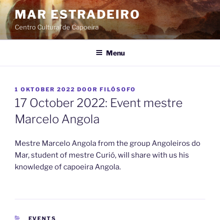
Ga
MAR ESTRADEIRO
naar
Centro Cultural de Capoeira
de
inhoud
Menu
GEPLAATST
1 OKTOBER 2022
DOOR
FILÓSOFO
OP
17 October 2022: Event mestre
Marcelo Angola
Mestre Marcelo Angola from the group Angoleiros do
Mar, student of mestre Curió, will share with us his
knowledge of capoeira Angola.
CATEGORIEËN
EVENTS