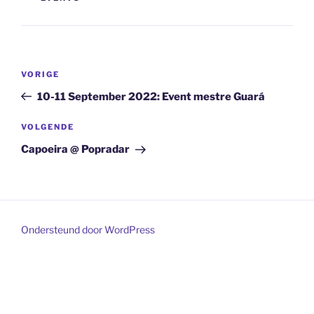
Bericht
Vorig
VORIGE
navigatie
bericht
10-11 September 2022: Event mestre Guará
Volgend
VOLGENDE
bericht
Capoeira @ Popradar
Ondersteund door WordPress