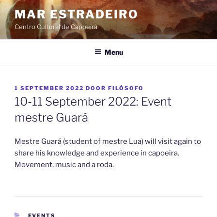
Ga
MAR ESTRADEIRO
naar
Centro Cultural de Capoeira
de
inhoud
Menu
GEPLAATST
1 SEPTEMBER 2022
DOOR
FILÓSOFO
OP
10-11 September 2022: Event
mestre Guará
Mestre Guará (student of mestre Lua) will visit again to
share his knowledge and experience in capoeira.
Movement, music and a roda.
CATEGORIEËN
EVENTS