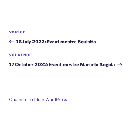
Bericht
Vorig
VORIGE
navigatie
bericht
16 July 2022: Event mestre Squisito
Volgend
VOLGENDE
bericht
17 October 2022: Event mestre Marcelo Angola
Ondersteund door WordPress