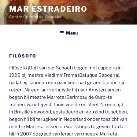
Ga
MAR ESTRADEIRO
naar
Centro Cultural de Capoeira
de
inhoud
Menu
FILÓSOFO
Filósofo (Dolf van der Schoot) begon met capoeira in
1999 bij mestre Vladimir Frama (Batuque Capoeira),
nadat hij capoeira een paar keer had gezien tijdens zijn
reizen. Na een jaar verhuisde hij naar Amsterdam en
begon bij mestre Marreta (Berimbau de Ouro) te
trainen, waar hij zich thuis voelde en bleef. Na een tijd
in Brazilië gewoond, gestudeerd en getraind te hebben,
begon hij bij terugkeer in Nederland onder toezicht van
mestre Marreta lessen en workshops te geven, totdat
hij in 2007 de graad van leraar van mestre Marreta