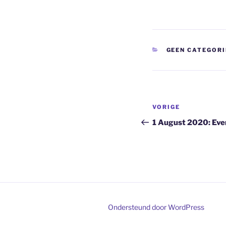
CATEGORIEËN
GEEN CATEGORI
Bericht
Vorig
VORIGE
navigatie
bericht
1 August 2020: Eve
Ondersteund door WordPress