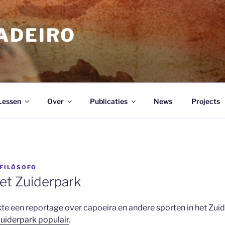
ADEIRO
Lessen
Over
Publicaties
News
Projects
FILÓSOFO
het Zuiderpark
 een reportage over capoeira en andere sporten in het Zui
uiderpark populair
.