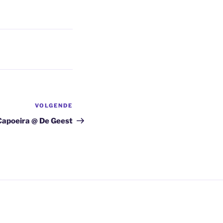
VOLGENDE
Volgend
bericht
Capoeira @ De Geest