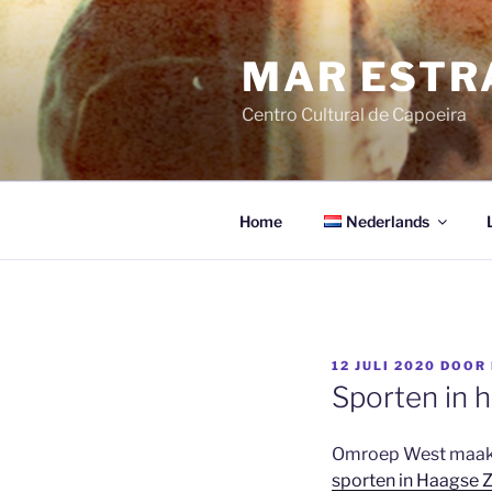
Ga
naar
MAR ESTR
de
inhoud
Centro Cultural de Capoeira
Home
Nederlands
GEPLAATST
12 JULI 2020
DOOR
OP
Sporten in 
Omroep West maakte
sporten in Haagse Z