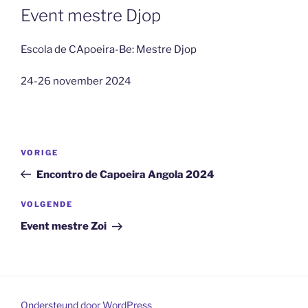
Event mestre Djop
Escola de CApoeira-Be: Mestre Djop
24-26 november 2024
Bericht
Vorig
VORIGE
navigatie
bericht
Encontro de Capoeira Angola 2024
Volgend
VOLGENDE
bericht
Event mestre Zoi
Ondersteund door WordPress