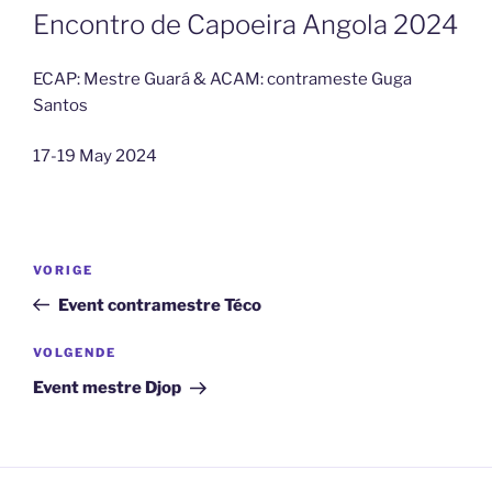
Encontro de Capoeira Angola 2024
ECAP: Mestre Guará & ACAM: contrameste Guga
Santos
17-19 May 2024
Bericht
Vorig
VORIGE
navigatie
bericht
Event contramestre Téco
Volgend
VOLGENDE
bericht
Event mestre Djop