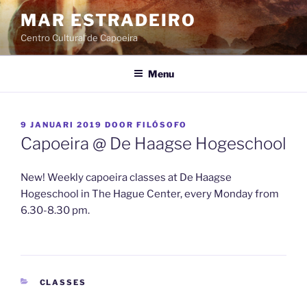
Ga
MAR ESTRADEIRO
naar
Centro Cultural de Capoeira
de
inhoud
Menu
GEPLAATST
9 JANUARI 2019
DOOR
FILÓSOFO
OP
Capoeira @ De Haagse Hogeschool
New! Weekly capoeira classes at De Haagse
Hogeschool in The Hague Center, every Monday from
6.30-8.30 pm.
CATEGORIEËN
CLASSES