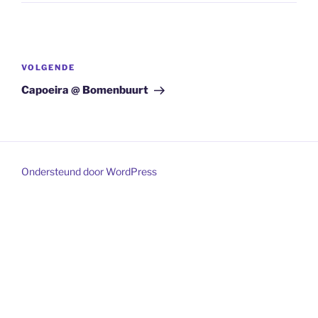
Bericht
navigatie
Volgend
VOLGENDE
bericht
Capoeira @ Bomenbuurt
Ondersteund door WordPress