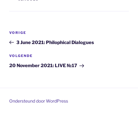
Bericht
Vorig
VORIGE
navigatie
bericht
3 June 2021: Philophical Dialogues
Volgend
VOLGENDE
bericht
20 November 2021: LIVE №17
Ondersteund door WordPress