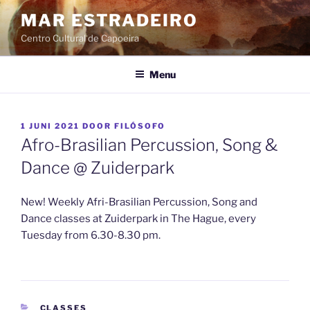
Ga
MAR ESTRADEIRO
naar
Centro Cultural de Capoeira
de
inhoud
Menu
GEPLAATST
1 JUNI 2021
DOOR
FILÓSOFO
OP
Afro-Brasilian Percussion, Song &
Dance @ Zuiderpark
New! Weekly Afri-Brasilian Percussion, Song and
Dance classes at Zuiderpark in The Hague, every
Tuesday from 6.30-8.30 pm.
CATEGORIEËN
CLASSES