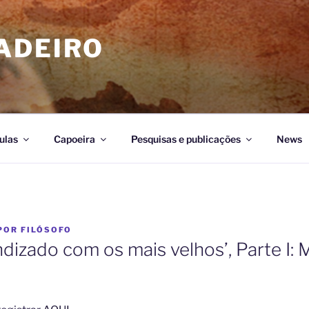
ADEIRO
ulas
Capoeira
Pesquisas e publicações
News
POR
FILÓSOFO
ndizado com os mais velhos’, Parte I: 