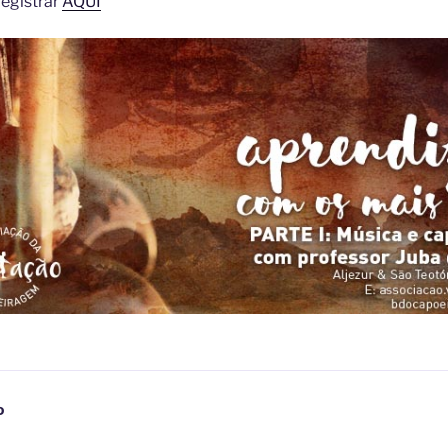
registrar
AQUI
D