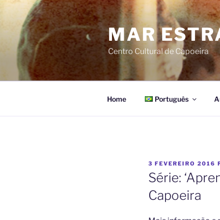
Pular
para
MAR ESTR
o
conteúdo
Centro Cultural de Capoeira
Home
Português
A
PUBLICADO
3 FEVEREIRO 2016
EM
Série: ‘Apre
Capoeira