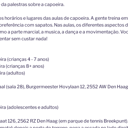
 da palestras sobre a capoeira.
 horários e lugares das aulas de capoeira. A gente treina em 
 preferência com sapatos. Nas aulas, os diferentes aspectos d
omo a parte marcial, a musica, a dança e a movimentação. V
entar sem custar nada!
ra (crianças 4 - 7 anos)
ra (crianças 8+ anos)
ra (adultos)
aal (sala 28), Burgermeester Hovylaan 12, 2552 AW Den Haa
ira (adolescentes e adultos)
traat 126, 2562 RZ Den Haag (em parque de tennis Breekpunt).
etal: depois a porta do terreno, pega a escada no lado direi