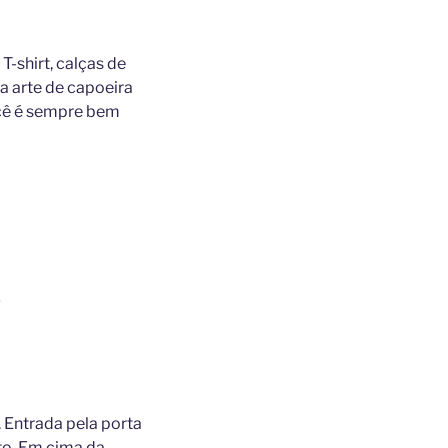
T-shirt, calças de
a arte de capoeira
ocê é sempre bem
g
 Entrada pela porta
to. Em cima da