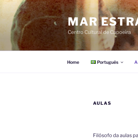
Pular
para
MAR ESTR
o
conteúdo
Centro Cultural de Capoeira
Home
Português
A
AULAS
Filósofo da aulas p