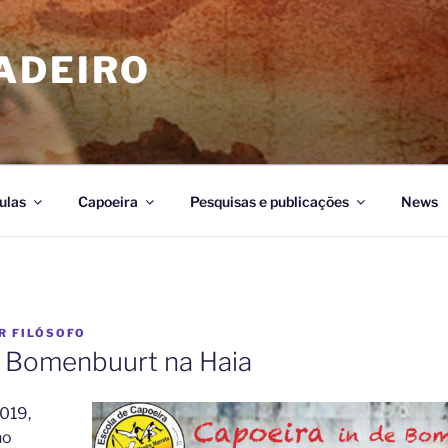
ADEIRO
ulas
Capoeira
Pesquisas e publicações
News
R
FILÓSOFO
 Bomenbuurt na Haia
2019,
no