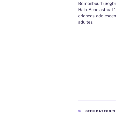
Bomenbuurt (Segbr
Haia. Acaciastraat 1
crianças, adolescen
adultes.
CATEGORIAS
GEEN CATEGORI