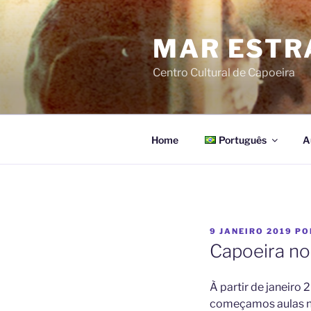
Pular
para
MAR ESTR
o
conteúdo
Centro Cultural de Capoeira
Home
Português
A
PUBLICADO
9 JANEIRO 2019
PO
EM
Capoeira no
À partir de janeiro 
começamos aulas 