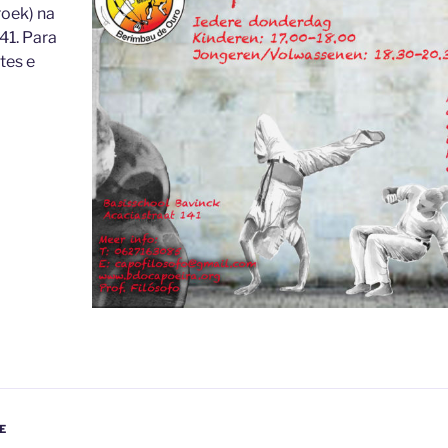
oek) na
41. Para
tes e
E