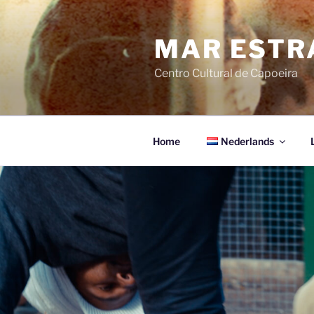
Ga
naar
MAR ESTR
de
inhoud
Centro Cultural de Capoeira
Home
Nederlands