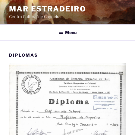
Pular
MAR ESTRADEIRO
para
Centro Cultural de Capoeira
o
conteúdo
Menu
DIPLOMAS