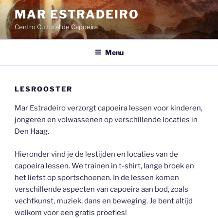
Ga
MAR ESTRADEIRO
naar
Centro Cultural de Capoeira
de
inhoud
Menu
LESROOSTER
Mar Estradeiro verzorgt capoeira lessen voor kinderen,
jongeren en volwassenen op verschillende locaties in
Den Haag.
Hieronder vind je de lestijden en locaties van de
capoeira lessen. We trainen in t-shirt, lange broek en
het liefst op sportschoenen. In de lessen komen
verschillende aspecten van capoeira aan bod, zoals
vechtkunst, muziek, dans en beweging. Je bent altijd
welkom voor een gratis proefles!