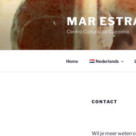
Ga
naar
MAR ESTR
de
inhoud
Centro Cultural de Capoeira
Home
Nederlands
CONTACT
Wil je meer weten o