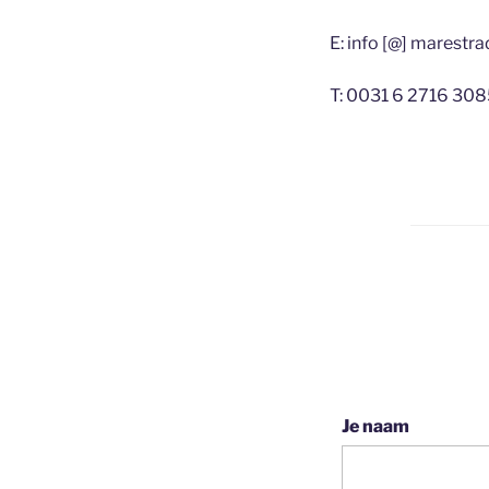
E: info [@] marestra
T: 0031 6 2716 308
Je naam